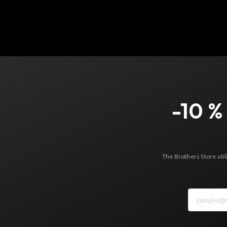
-10 %
The Brothers Store uti