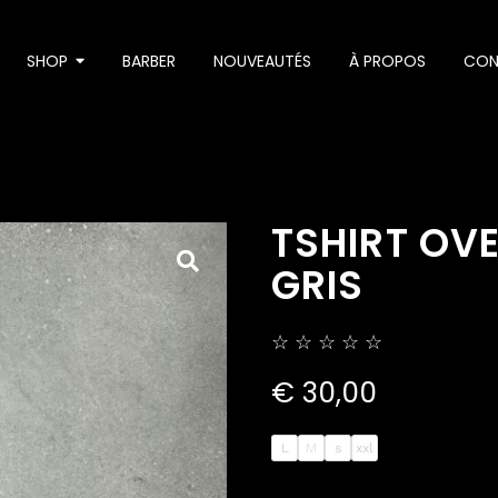
SHOP
BARBER
NOUVEAUTÉS
À PROPOS
CON
TSHIRT OV
GRIS
☆
☆
☆
☆
☆
€
30,00
quantité
L
M
s
xxl
de