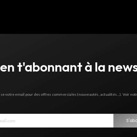
 en t'abonnant à la news
lise votre email pour des offres commerciales (nouveautés, actualités…). Voir not
S'ab