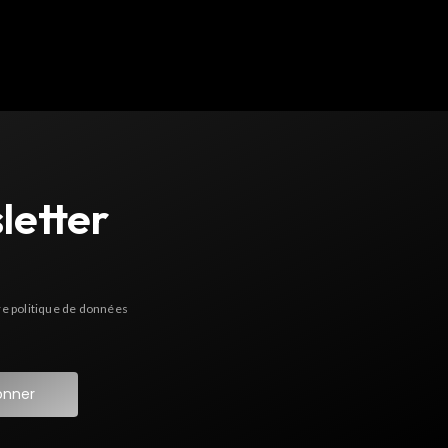
letter
re politique de données
onner